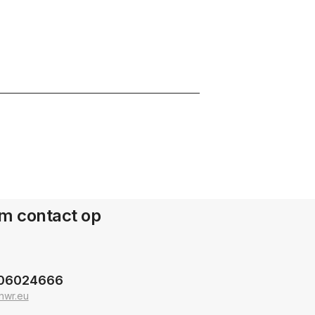
m contact op
06024666
nwr.eu