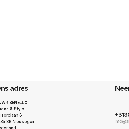
ns adres
Nee
NWR BENELUX
hoes & Style
+313
izerdlaan 6
info@a
435 SB Nieuwegein
ederland