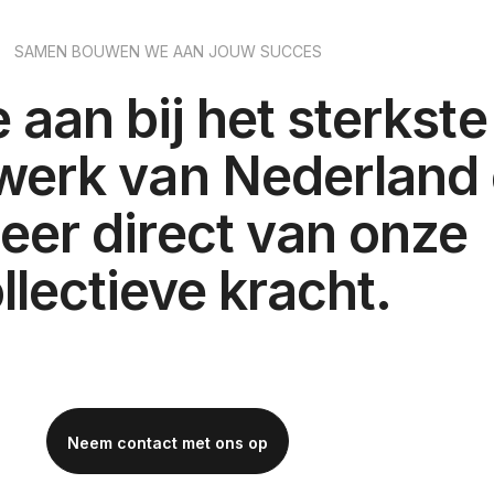
SAMEN BOUWEN WE AAN JOUW SUCCES
je aan bij het sterkste
twerk van Nederland
teer direct van onze
llectieve kracht.
Neem contact met ons op