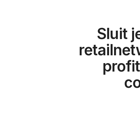
Sluit 
retailne
profi
co