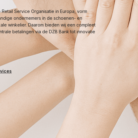
Retail Service Organisatie in Europa, vorm
andige ondernemers in de schoenen- en
kale winkelier. Daarom bieden wij een compleet
trale betalingen via de DZB Bank tot innovatie
rvices