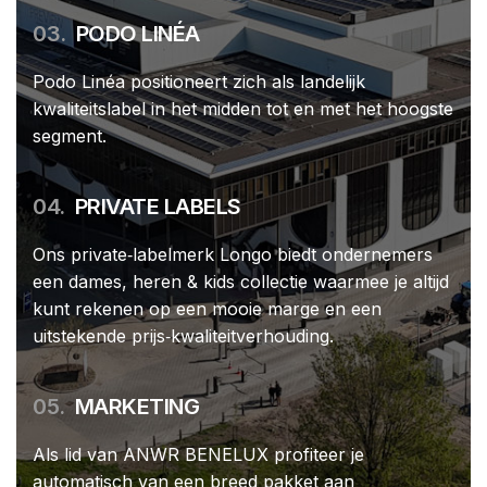
03.
PODO LINÉA
Podo Linéa positioneert zich als landelijk
kwaliteitslabel in het midden tot en met het hoogste
segment.
04.
PRIVATE LABELS
Ons private‑labelmerk Longo biedt ondernemers
een dames, heren & kids collectie waarmee je altijd
kunt rekenen op een mooie marge en een
uitstekende prijs‑kwaliteitverhouding.
05.
MARKETING
Als lid van ANWR BENELUX profiteer je
automatisch van een breed pakket aan