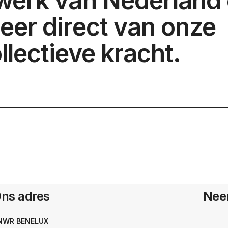
twerk van Nederland
teer direct van onze
llectieve kracht.
ns adres
Nee
NWR BENELUX