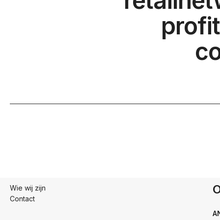
retailne
profi
co
O
Wie wij zijn
Contact
A