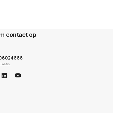
m contact op
06024666
nwr.eu