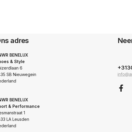
ns adres
Nee
NWR BENELUX
hoes & Style
+313
izerdlaan 6
info@a
435 SB Nieuwegein
ederland
NWR BENELUX
port & Performance
esmanstraat 1
833 LA Leusden
ederland