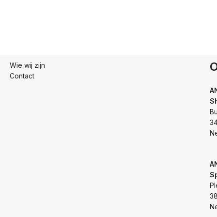
O
Wie wij zijn
Contact
A
S
Bu
3
N
A
S
Pl
3
N